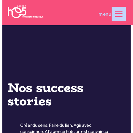
menu
N
o
s
s
u
c
c
e
s
s
s
t
o
r
i
e
s
Créer du sens. Faire du lien. Agir avec
conscience. A l’agence ho5, on est convaincu