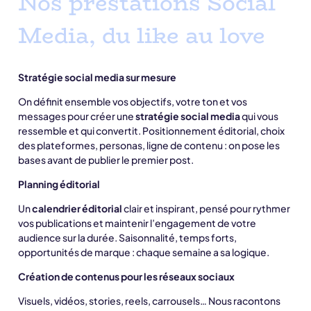
Nos prestations Social
Media, du like au love
Stratégie social media sur mesure
On définit ensemble vos objectifs, votre ton et vos
messages pour créer une
stratégie social media
qui vous
ressemble et qui convertit. Positionnement éditorial, choix
des plateformes, personas, ligne de contenu : on pose les
bases avant de publier le premier post.
Planning éditorial
Un
calendrier éditorial
clair et inspirant, pensé pour rythmer
vos publications et maintenir l’engagement de votre
audience sur la durée. Saisonnalité, temps forts,
opportunités de marque : chaque semaine a sa logique.
Création de contenus pour les réseaux sociaux
Visuels, vidéos, stories, reels, carrousels… Nous racontons