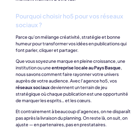
Pourquoi choisir ho5 pour vos réseaux
sociaux ?
Parce qu’on mélange créativité, stratégie et bonne
humeur pour transformer vos idées en publications qui
font parler, cliquer et partager.
Que vous soyez une marque en pleine croissance, une
institution ou une
entreprise locale au Pays Basque
,
nous savons comment faire rayonner votre univers
auprès de votre audience. Avec l’agence ho5, vos
réseaux sociaux
deviennent un terrain de jeu
stratégique où chaque publication est une opportunité
de marquer les esprits… et les cœurs.
Et contrairement à beaucoup d’agences, on ne disparaît
pas après la livraison du planning. On reste là, on suit, on
ajuste — en partenaires, pas en prestataires.