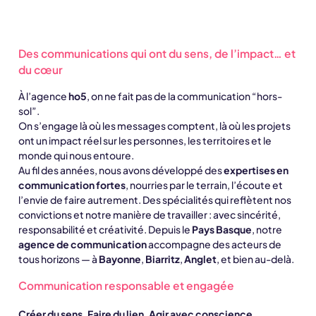
responsable
Des communications qui ont du sens, de l’impact… et
du cœur
À l’agence
ho5
, on ne fait pas de la communication “hors-
sol”.
On s’engage là où les messages comptent, là où les projets
ont un impact réel sur les personnes, les territoires et le
monde qui nous entoure.
Au fil des années, nous avons développé des
expertises en
communication fortes
, nourries par le terrain, l’écoute et
l’envie de faire autrement. Des spécialités qui reflètent nos
convictions et notre manière de travailler : avec sincérité,
responsabilité et créativité. Depuis le
Pays Basque
, notre
agence de communication
accompagne des acteurs de
tous horizons — à
Bayonne
,
Biarritz
,
Anglet
, et bien au-delà.
Communication responsable et engagée
Créer du sens. Faire du lien. Agir avec conscience.