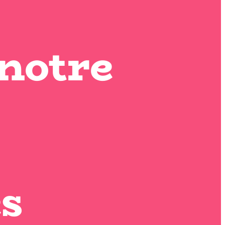
 notre
s