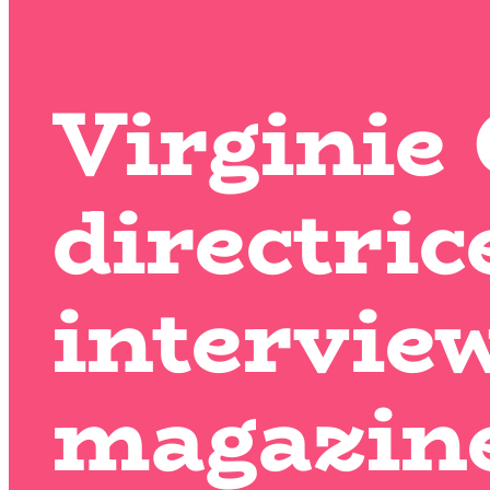
Virginie
directric
intervie
magazine