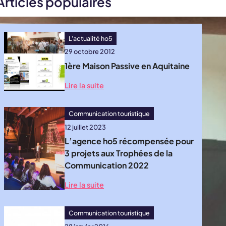
Articles populaires
L'actualité ho5
29 octobre 2012
1ère Maison Passive en Aquitaine
Lire la suite
Communication touristique
12 juillet 2023
L’agence ho5 récompensée pour
3 projets aux Trophées de la
Communication 2022
Lire la suite
Communication touristique