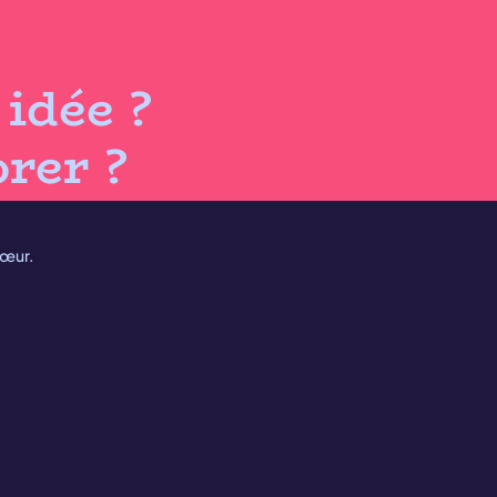
idée ?
rer ?
cœur.