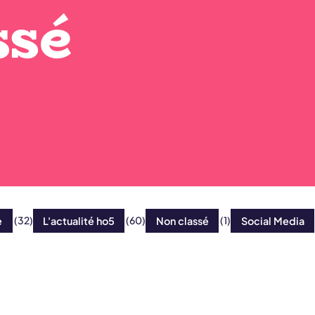
s
s
é
e
(32)
L'actualité ho5
(60)
Non classé
(1)
Social Media