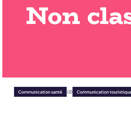
N
o
n
c
l
a
Communication santé
(2)
Communication touristiqu