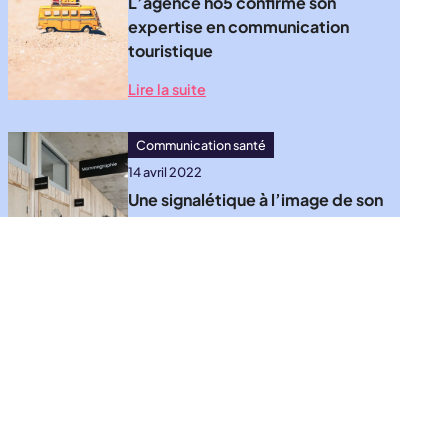
L’agence ho5 confirme son
expertise en communication
touristique
Lire la suite
Communication santé
14 avril 2022
Une signalétique à l’image de son
environnement pour le Centre
d’Imagerie des Landes
Lire la suite