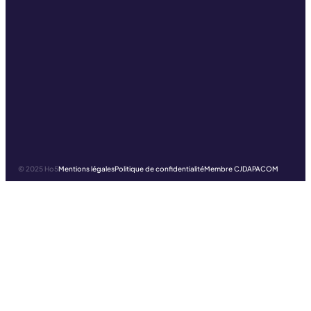
© 2025 Ho5
Mentions légales
Politique de confidentialité
Membre CJD
APACOM