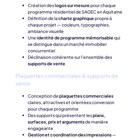
Création des
logos sur mesure
pour chaque
programme résidentiel de SAGEC en Aquitaine
Définition de la
charte graphique
propre à
chaque projet — couleurs, typographies,
ambiance visuelle
Une
identité de programme mémorisable
qui
se distingue dans un marché immobilier
concurrentiel
Déclinaison cohérente sur l’ensemble des
supports de vente
Plaquettes commerciales & supports de
vente
Conception de
plaquettes commerciales
claires, attractives et orientées conversion
pour chaque programme
Des supports qui présentent les
plans,
surfaces, prix et arguments
de manière
engageante
Gestion et coordination des impressions
—