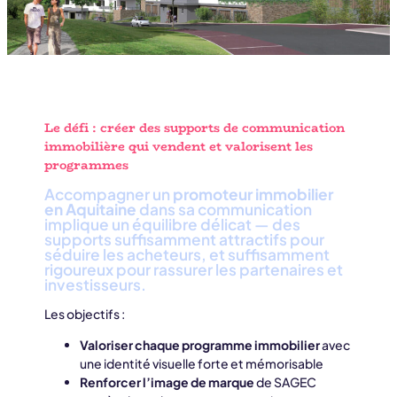
Le défi : créer des supports de communication
immobilière qui vendent et valorisent les
programmes
Accompagner un
promoteur immobilier
en Aquitaine
dans sa communication
implique un équilibre délicat — des
supports suffisamment attractifs pour
séduire les acheteurs, et suffisamment
rigoureux pour rassurer les partenaires et
investisseurs.
Les objectifs :
Valoriser chaque programme immobilier
avec
une identité visuelle forte et mémorisable
Renforcer l’image de marque
de SAGEC