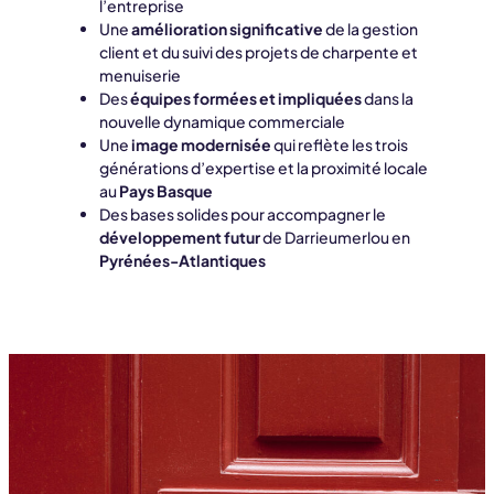
l’entreprise
Une
amélioration significative
de la gestion
client et du suivi des projets de charpente et
menuiserie
Des
équipes formées et impliquées
dans la
nouvelle dynamique commerciale
Une
image modernisée
qui reflète les trois
générations d’expertise et la proximité locale
au
Pays Basque
Des bases solides pour accompagner le
développement futur
de Darrieumerlou en
Pyrénées-Atlantiques