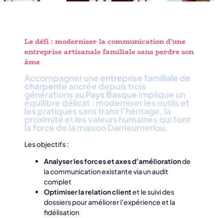
Le défi : moderniser la communication d’une
entreprise artisanale familiale sans perdre son
âme
Accompagner une
entreprise familiale de
charpente
ancrée depuis trois
générations au
Pays Basque
implique un
équilibre délicat : moderniser les outils et
les pratiques sans trahir l’héritage, la
proximité et les valeurs humaines qui font
la force de la maison Darrieumerlou.
Les objectifs :
Analyser les forces et axes d’amélioration
de
la communication existante via un audit
complet
Optimiser la relation client
et le suivi des
dossiers pour améliorer l’expérience et la
fidélisation