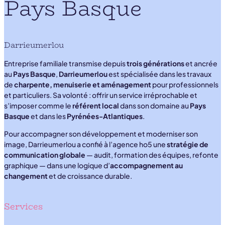
Pays Basque
Darrieumerlou
Entreprise familiale transmise depuis
trois générations
et ancrée
au
Pays Basque
,
Darrieumerlou
est spécialisée dans les travaux
de
charpente, menuiserie et aménagement
pour professionnels
et particuliers. Sa volonté : offrir un service irréprochable et
s’imposer comme le
référent local
dans son domaine au
Pays
Basque
et dans les
Pyrénées-Atlantiques
.
Pour accompagner son développement et moderniser son
image, Darrieumerlou a confié à l’agence ho5 une
stratégie de
communication globale
— audit, formation des équipes, refonte
graphique — dans une logique d’
accompagnement au
changement
et de croissance durable.
Services