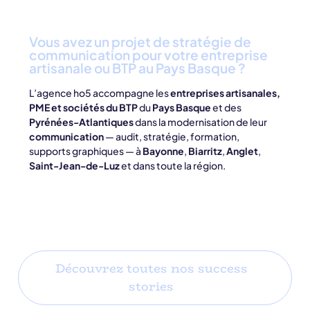
Vous avez un projet de stratégie de
communication pour votre entreprise
artisanale ou BTP au Pays Basque ?
L’agence ho5 accompagne les
entreprises artisanales,
PME et sociétés du BTP
du
Pays Basque
et des
Pyrénées-Atlantiques
dans la modernisation de leur
communication
— audit, stratégie, formation,
supports graphiques — à
Bayonne
,
Biarritz
,
Anglet
,
Saint-Jean-de-Luz
et dans toute la région.
Découvrez toutes nos success
stories