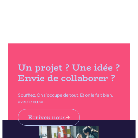
Un projet ? Une idée ?
Envie de collaborer ?
Soufflez. On s’occupe de tout. Et on le fait bien,
avec le cœur.
Ecrivez-nous