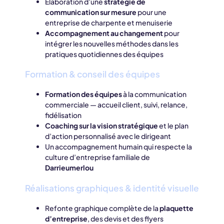
Élaboration d’une
stratégie de
communication sur mesure
pour une
entreprise de charpente et menuiserie
Accompagnement au changement
pour
intégrer les nouvelles méthodes dans les
pratiques quotidiennes des équipes
Formation & conseil des équipes
Formation des équipes
à la communication
commerciale — accueil client, suivi, relance,
fidélisation
Coaching sur la vision stratégique
et le plan
d’action personnalisé avec le dirigeant
Un accompagnement humain qui respecte la
culture d’entreprise familiale de
Darrieumerlou
Réalisations graphiques & identité visuelle
Refonte graphique complète de la
plaquette
d’entreprise
, des devis et des flyers