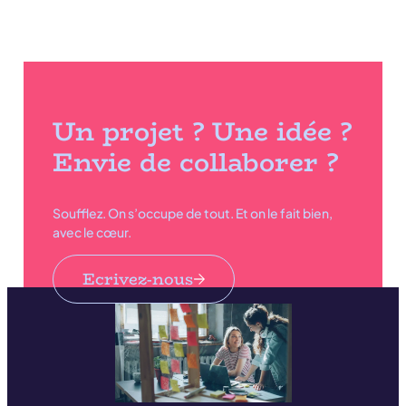
Un projet ? Une idée ?
Envie de collaborer ?
Soufflez. On s’occupe de tout. Et on le fait bien,
avec le cœur.
Ecrivez-nous