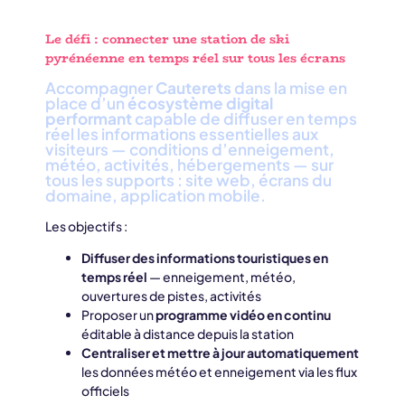
Le défi : connecter une station de ski
pyrénéenne en temps réel sur tous les écrans
Accompagner
Cauterets
dans la mise en
place d’un
écosystème digital
performant
capable de diffuser en temps
réel les informations essentielles aux
visiteurs — conditions d’enneigement,
météo, activités, hébergements — sur
tous les supports : site web, écrans du
domaine, application mobile.
Les objectifs :
Diffuser des informations touristiques en
temps réel
— enneigement, météo,
ouvertures de pistes, activités
Proposer un
programme vidéo en continu
éditable à distance depuis la station
Centraliser et mettre à jour automatiquement
les données météo et enneigement via les flux
officiels