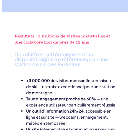
Résultats : 3 millions de visites mensuelles et
une collaboration de près de 15 ans
Des chiffres qui témoignent d’un
dispositif digital de référence
pour une
station de ski des
Pyrénées
.
+3 000 000 de visites mensuelles
en saison
de ski — un trafic exceptionnel pour une station
de montagne
Taux d’engagement proche de 60%
— une
expérience utilisateur particulièrement réussie
Un
outil d’information 24h/24
, accessible en
ligne et sur site — webcams, enneigement,
météo en temps réel
Un
site internet clair et complet
pour préparer