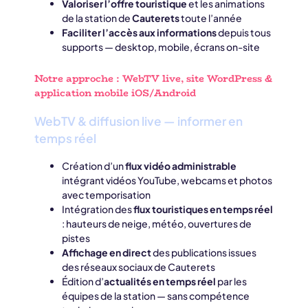
Valoriser l’offre touristique
et les animations
de la station de
Cauterets
toute l’année
Faciliter l’accès aux informations
depuis tous
supports — desktop, mobile, écrans on-site
Notre approche : WebTV live, site WordPress &
application mobile iOS/Android
WebTV & diffusion live — informer en
temps réel
Création d’un
flux vidéo administrable
intégrant vidéos YouTube, webcams et photos
avec temporisation
Intégration des
flux touristiques en temps réel
: hauteurs de neige, météo, ouvertures de
pistes
Affichage en direct
des publications issues
des réseaux sociaux de Cauterets
Édition d’
actualités en temps réel
par les
équipes de la station — sans compétence