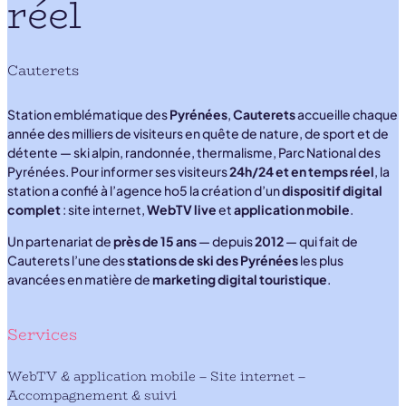
réel
Cauterets
Station emblématique des
Pyrénées
,
Cauterets
accueille chaque
année des milliers de visiteurs en quête de nature, de sport et de
détente — ski alpin, randonnée, thermalisme, Parc National des
Pyrénées. Pour informer ses visiteurs
24h/24 et en temps réel
, la
station a confié à l’agence ho5 la création d’un
dispositif digital
complet
: site internet,
WebTV live
et
application mobile
.
Un partenariat de
près de 15 ans
— depuis
2012
— qui fait de
Cauterets l’une des
stations de ski des Pyrénées
les plus
avancées en matière de
marketing digital touristique
.
Services
WebTV & application mobile – Site internet –
Accompagnement & suivi