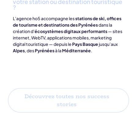
votre station ou destination touristique
?
L’agence ho5 accompagne les
stations de ski, offices
de tourisme et destinations des Pyrénées
dans la
création d’
écosystèmes digitaux performants
— sites
internet, WebTV, applications mobiles, marketing
digital touristique — depuis le
Pays Basque
jusqu’aux
Alpes
, des
Pyrénées
à la
Méditerranée
.
Découvrez toutes nos success
stories