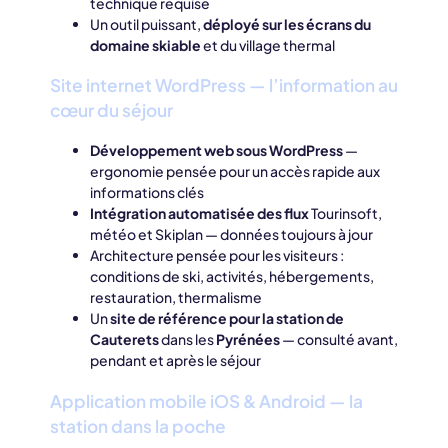
technique requise
Un outil puissant,
déployé sur les écrans du
domaine skiable
et du village thermal
Site internet WordPress — l’information au
cœur du séjour
Développement web sous WordPress
—
ergonomie pensée pour un accès rapide aux
informations clés
Intégration automatisée des flux
Tourinsoft,
météo et Skiplan — données toujours à jour
Architecture pensée pour les visiteurs :
conditions de ski, activités, hébergements,
restauration, thermalisme
Un
site de référence pour la station de
Cauterets
dans les
Pyrénées
— consulté avant,
pendant et après le séjour
Application mobile iOS & Android — la
station dans la poche